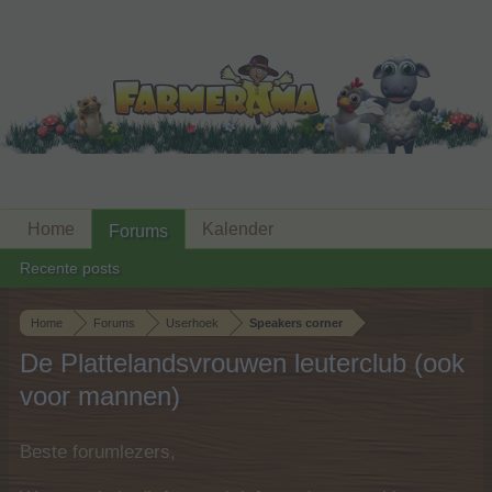
Home
Kalender
Forums
Recente posts
Home
Forums
Userhoek
Speakers corner
De Plattelandsvrouwen leuterclub (ook
voor mannen)
Beste forumlezers,