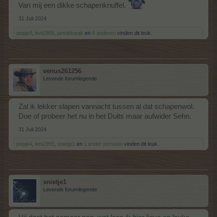
Van mij een dikke schapenknuffel.
31 Juli 2024
popje4
,
leni1955
,
janniekwak
en
4 anderen
vinden dit leuk.
venus261256
Levende forumlegende
Zal ik lekker slapen vannacht tussen al dat schapenwol.
Doe of probeer het nu in het Duits maar aufwider Sehn.
31 Juli 2024
popje4
,
leni1955
,
snietje1
en
1 ander persoon
vinden dit leuk.
snietje1
Levende forumlegende