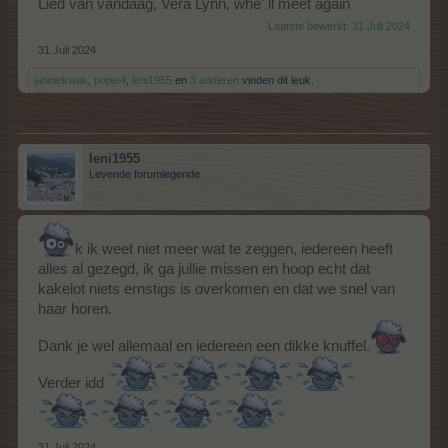
Lied van vandaag, Vera Lynn, whe' ll meet again
Laatste bewerkt:
31 Juli 2024
31 Juli 2024
janniekwak
,
popje4
,
leni1955
en
3 anderen
vinden dit leuk.
leni1955
Levende forumlegende
k ik weet niet meer wat te zeggen, iedereen heeft
alles al gezegd, ik ga jullie missen en hoop echt dat
kakelot niets ernstigs is overkomen en dat we snel van
haar horen.
Dank je wel allemaal en iedereen een dikke knuffel.
Verder idd
31 Juli 2024