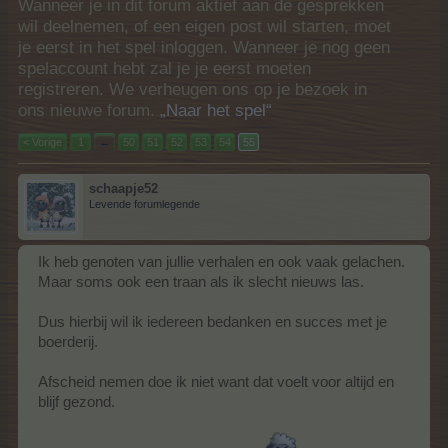
Wanneer je in dit forum aktief aan de gesprekken
wil deelnemen, of een eigen post wil starten, moet
je eerst in het spel inloggen. Wanneer je nog geen
spelaccount hebt zal je je eerst moeten
registreren. We verheugen ons op je bezoek in
ons nieuwe forum.
„Naar het spel“
< Vorige
1
←
50
51
52
53
54
55
schaapje52
Levende forumlegende
Ik heb genoten van jullie verhalen en ook vaak gelachen.
Maar soms ook een traan als ik slecht nieuws las.
Dus hierbij wil ik iedereen bedanken en succes met je
boerderij.
Afscheid nemen doe ik niet want dat voelt voor altijd en
blijf gezond.