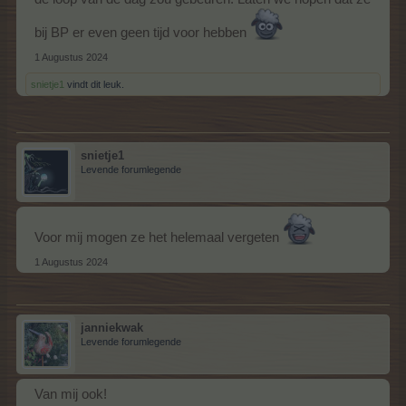
bij BP er even geen tijd voor hebben
1 Augustus 2024
snietje1
vindt dit leuk.
snietje1
Levende forumlegende
Voor mij mogen ze het helemaal vergeten
1 Augustus 2024
janniekwak
Levende forumlegende
Van mij ook!