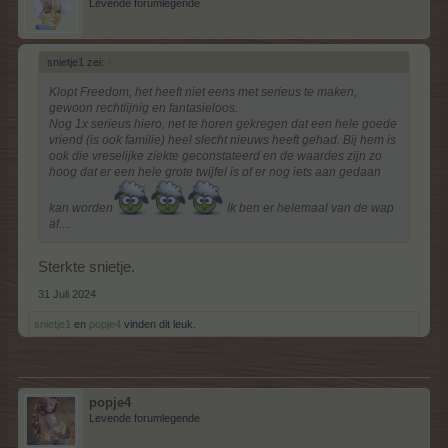
Levende forumlegende
snietje1 zei:
↑
Klopt Freedom, het heeft niet eens met serieus te maken,
gewoon rechtlijnig en fantasieloos.
Nog 1x serieus hiero, net te horen gekregen dat een hele goede
vriend (is ook familie) heel slecht nieuws heeft gehad. Bij hem is
ook die vreselijke ziekte geconstateerd en de waardes zijn zo
hoog dat er een hele grote twijfel is of er nog iets aan gedaan
kan worden
Ik ben er helemaal van de wap
af....
Sterkte snietje.
31 Juli 2024
snietje1
en
popje4
vinden dit leuk.
popje4
Levende forumlegende