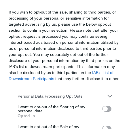
snietje1 zei:
↑
If you wish to opt-out of the sale, sharing to third parties, or
processing of your personal or sensitive information for
Hij doet het zomaar nog, wat lees ik hier lieve en leuke dingen,
targeted advertising by us, please use the below opt-out
ja ik ga dit heel erg missen. De afgelopen dagen kon ik alleen
maar naar het engels forum, het spel was bij mij ook engels, zal
section to confirm your selection. Please note that after your
wel een foutje geweest zijn, lekker dan. Ik denk niet dat je mij
opt-out request is processed you may continue seeing
veel ga vinden op het engels forum, zijn echt veels te serieus,
interest-based ads based on personal information utilized by
die hebben nog niet door dat een spelletje ook gezellig en leuk
mag zijn.
us or personal information disclosed to third parties prior to
Tja, ik weet niet hoe laat dit stopt, dus ik wil jullie alvast allemaal
your opt-out. You may separately opt-out of the further
disclosure of your personal information by third parties on the
Click to expand...
bedanken voor de gezellige, leuke en toffe tijd
IAB’s list of downstream participants. This information may
Snietje dat lied bedoelde ik dus.......van Vera Lynn.
also be disclosed by us to third parties on the
IAB’s List of
Downstream Participants
that may further disclose it to other
Ik blijf het nog steeds niet eerlijk vinden !
en vind ze ook te serieus op het engelse
third parties.
forum.........hebben niet eens zo een hoekje zoals hier,
Lied van vandaag, Vera Lynn, whe' ll meet again
met het Kliekje en jullie.
Personal Data Processing Opt Outs
Er is wel Chit Chat, maar mag blijkbaar enkel over het
I want to opt-out of the Sharing of my
spel zelf gaan !! *
personal data.
Opted In
31 Juli 2024
I want to opt-out of the Sale of my
popje4
en
snietje1
vinden dit leuk.