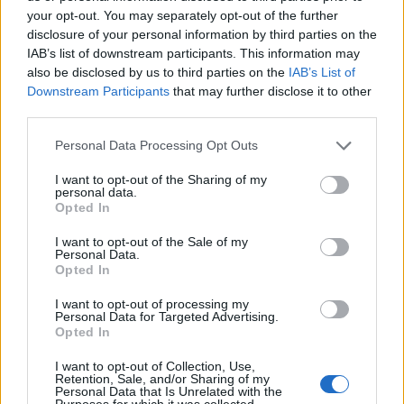
Wanneer je in dit forum aktief aan de gesprekken
your opt-out. You may separately opt-out of the further
wil deelnemen, of een eigen post wil starten, moet
disclosure of your personal information by third parties on the
je eerst in het spel inloggen. Wanneer je nog geen
IAB’s list of downstream participants. This information may
spelaccount hebt zal je je eerst moeten
also be disclosed by us to third parties on the
IAB’s List of
registreren. We verheugen ons op je bezoek in
Downstream Participants
that may further disclose it to other
ons nieuwe forum.
„Naar het spel“
third parties.
Personal Data Processing Opt Outs
Klaartjuh
Levende forumlegende
I want to opt-out of the Sharing of my
personal data.
Opted In
Hallo boeren en boerinnen,
I want to opt-out of the Sale of my
Helaas een deel 2, compensatie en scripts zijn inmiddels
Personal Data.
Opted In
afgerond voor de grote problemen op 24 en 25 juli.
I want to opt-out of processing my
Maar zoals jullie misschien net hebben gemerkt lag
Personal Data for Targeted Advertising.
Farmerama, en alle andere spellen van Bigpoint, zojuist
Opted In
voor enkele minuten opnieuw er uit.
De Ddos aanvallen zijn namelijk helaas nog niet gestopt,
I want to opt-out of Collection, Use,
Retention, Sale, and/or Sharing of my
het team werkt nog altijd continu hieraan.
Personal Data that Is Unrelated with the
Zodoende was de aanval nu ook snel gestopt en heeft
Purposes for which it was collected.