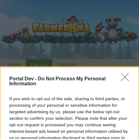
Home
Kalender
Forums
Recente posts
Portal Dev -
Do Not Process My Personal
Information
Home
Forums
Hoofdkantoor
Technische aankondigingen
If you wish to opt-out of the sale, sharing to third parties, or
Ddos aanval op BP
Terugkoppeling
processing of your personal or sensitive information for
spellen - deel 2
targeted advertising by us, please use the below opt-out
section to confirm your selection. Please note that after your
opt-out request is processed you may continue seeing
Beste forumlezers,
interest-based ads based on personal information utilized by
us or personal information disclosed to third parties prior to