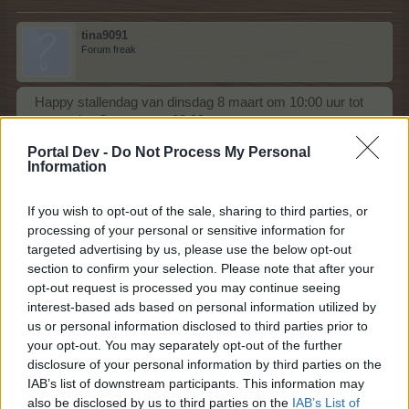
tina9091
Forum freak
Happy stallendag van dinsdag 8 maart om 10:00 uur tot
woensdag 9 maart om 22:00 uur
7 Maart 2022
Portal Dev -
Do Not Process My Personal
Information
If you wish to opt-out of the sale, sharing to third parties, or
tina9091
Forum freak
processing of your personal or sensitive information for
targeted advertising by us, please use the below opt-out
section to confirm your selection. Please note that after your
Happy stallendag van dinsdag 22 maart om 10:00 uur tot
opt-out request is processed you may continue seeing
woensdag 23 maart om 22:00 uur
interest-based ads based on personal information utilized by
21 Maart 2022
us or personal information disclosed to third parties prior to
your opt-out. You may separately opt-out of the further
disclosure of your personal information by third parties on the
IAB’s list of downstream participants. This information may
tina9091
also be disclosed by us to third parties on the
IAB’s List of
Forum freak