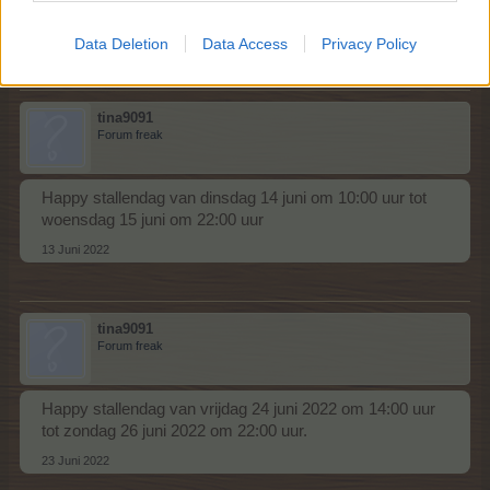
zondag 12 juni om 22:00 uur
10 Juni 2022
Data Deletion
Data Access
Privacy Policy
tina9091
Forum freak
Happy stallendag van dinsdag 14 juni om 10:00 uur tot
woensdag 15 juni om 22:00 uur
13 Juni 2022
tina9091
Forum freak
Happy stallendag van vrijdag 24 juni 2022 om 14:00 uur
tot zondag 26 juni 2022 om 22:00 uur.
23 Juni 2022