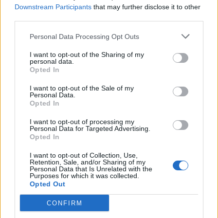
Downstream Participants
that may further disclose it to other
third parties.
Happy stallendag van vrijdag 22 april om 14:00 uur tot
zondag 24 april om 22:00 uur
Personal Data Processing Opt Outs
21 April 2022
I want to opt-out of the Sharing of my
personal data.
Opted In
tina9091
I want to opt-out of the Sale of my
Forum freak
Personal Data.
Opted In
Happy stallendag van woensdag 25 mei om 10:00 uur tot
I want to opt-out of processing my
vrijdag 27 mei om 22:00 uur
Personal Data for Targeted Advertising.
Opted In
24 Mei 2022
I want to opt-out of Collection, Use,
Retention, Sale, and/or Sharing of my
Personal Data that Is Unrelated with the
Purposes for which it was collected.
tina9091
Opted Out
Forum freak
CONFIRM
Happy stallendag van zaterdag 11 juni om 10:00 uur tot