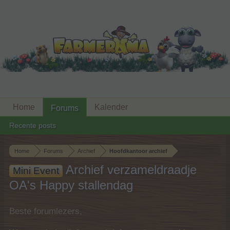
Home
Kalender
Forums
Recente posts
Home
Forums
Archief
Hoofdkantoor archief
Archief verzameldraadje
Mini Event
OA's Happy stallendag
Beste forumlezers,