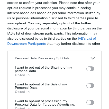
Wanneer je in dit forum aktief aan de gesprekken
section to confirm your selection. Please note that after your
wil deelnemen, of een eigen post wil starten, moet
opt-out request is processed you may continue seeing
je eerst in het spel inloggen. Wanneer je nog geen
interest-based ads based on personal information utilized by
spelaccount hebt zal je je eerst moeten
us or personal information disclosed to third parties prior to
registreren. We verheugen ons op je bezoek in
your opt-out. You may separately opt-out of the further
ons nieuwe forum.
„Naar het spel“
disclosure of your personal information by third parties on the
IAB’s list of downstream participants. This information may
Topic:
Juichtopic
also be disclosed by us to third parties on the
IAB’s List of
Wulkje12!
9 April 2024
Downstream Participants
that may further disclose it to other
Forum-overlever
, Vrouw
third parties.
Berichten:
1.222
Leuk bevonden:
235
Trofeepunten:
1.350
Personal Data Processing Opt Outs
annigjen
4 April 2024
Keizer van het forum
, Vrouw, 64
I want to opt-out of the Sharing of my
Berichten:
3.838
Leuk bevonden:
8.494
Trofeepunten:
4.100
personal data.
Opted In
Katinka1700
1 April 2024
I want to opt-out of the Sale of my
Forum-hertog
, Vrouw, <
Personal Data.
Berichten:
680
Leuk bevonden:
1.200
Trofeepunten:
750
Opted In
-matthias1952-
1 April 2024
I want to opt-out of processing my
Personal Data for Targeted Advertising.
Levende forumlegende
, Vrouw
Berichten:
11.878
Leuk bevonden:
8.777
Trofeepunten:
6.000
Opted In