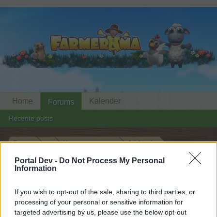
Home
Kalender
Forums
Recente posts
Forums
...
Van users voor users
Juichtopic
Leden die het bericht #496 leuk
Portal Dev -
Do Not Process My Personal
Information
vonden
If you wish to opt-out of the sale, sharing to third parties, or
Beste forumlezers,
processing of your personal or sensitive information for
targeted advertising by us, please use the below opt-out