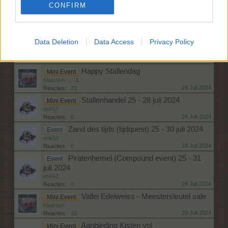
24 Juli 2024
Reacties:
29
CONFIRM
BabyBoom
Mini Event
RonSchoof
...
2
24 Juli 2024
Reacties:
30
Data Deletion
Data Access
Privacy Policy
Fijne Mestdag
Mini Event
Catje78
24 Juli 2024
Reacties:
19
Happy Stallendag
Mini Event
Klaartjuh
...
2
24 Juli 2024
Reacties:
21
Stallenhandel 25 - 28 juli 2024
Mini Event
enk52
24 Juli 2024
Reacties:
0
Zand des tijds (tijdquest) 25 - 30 juli 2024
Event
enk52
24 Juli 2024
Reacties:
0
Piratenhemel (Compound event) 25 - 31
Event
juli 2024
enk52
24 Juli 2024
Reacties:
0
Vallei Edelweiss - Meestersleutel sale
Mini Event
Klaartjuh
23 Juli 2024
Reacties:
10
Aanbieding Kisten vol
Mini Event