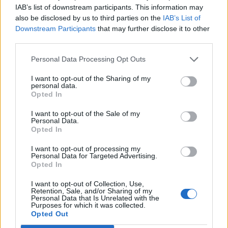
Retro Huisdieren verkoop 29 juli - 1
Mini Event
IAB’s list of downstream participants. This information may
augustus
also be disclosed by us to third parties on the
IAB’s List of
enk52
26 Juli 2024
Reacties:
0
Downstream Participants
that may further disclose it to other
Aanbieding Knechtenabonnement
third parties.
Mini Event
Klaartjuh
26 Juli 2024
Reacties:
15
Personal Data Processing Opt Outs
Mega EP dag
Mini Event
Klaartjuh
I want to opt-out of the Sharing of my
26 Juli 2024
Reacties:
17
personal data.
Opted In
Aanbieding Supermest
Mini Event
Klaartjuh
...
2
I want to opt-out of the Sale of my
26 Juli 2024
Reacties:
20
Personal Data.
Aanbieding Susi's supermest
Mini Event
Opted In
RonSchoof
...
2
26 Juli 2024
Reacties:
20
I want to opt-out of processing my
Verkoop wolkenrijen 2024
Mini Event
Personal Data for Targeted Advertising.
Klaartjuh
Opted In
25 Juli 2024
Reacties:
5
Fijne Kortingsdag
I want to opt-out of Collection, Use,
Mini Event
Retention, Sale, and/or Sharing of my
Klaartjuh
Personal Data that Is Unrelated with the
24 Juli 2024
Reacties:
19
Purposes for which it was collected.
Aanbieding Supervoer
Mini Event
Opted Out
RonSchoof
...
2