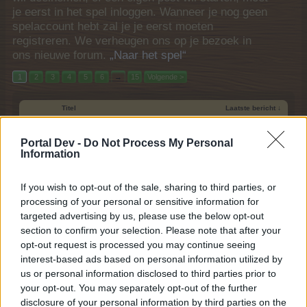
je eerst in het spel inloggen. Wanneer je nog geen
spelaccount hebt zal je je eerst moeten
registreren. We verheugen ons op je bezoek in
ons nieuwe forum.
„Naar het spel“
1
2
3
4
5
6
→
15
Volgende >
Titel
Laatste bericht ↓
Partytickets
Mini Event
Klaartjuh
...
2
Portal Dev -
Do Not Process My Personal
31 Juli 2024
Reacties:
21
Information
Briljante brouwsels event (Pipe event) 1 - 7
Event
augustus
If you wish to opt-out of the sale, sharing to third parties, or
enk52
31 Juli 2024
processing of your personal or sensitive information for
Reacties:
0
targeted advertising by us, please use the below opt-out
Vallei Edelweiss - Sync-een-gewas-
Mini Event
sale
section to confirm your selection. Please note that after your
Klaartjuh
opt-out request is processed you may continue seeing
29 Juli 2024
Reacties:
12
interest-based ads based on personal information utilized by
Volle Maan Event
Mini Event
us or personal information disclosed to third parties prior to
RonSchoof
your opt-out. You may separately opt-out of the further
29 Juli 2024
Reacties:
10
disclosure of your personal information by third parties on the